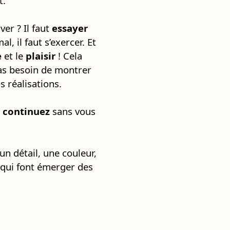
t.
er ? Il faut
essayer
l, il faut s’exercer. Et
e
et le
plaisir
! Cela
 pas besoin de montrer
os réalisations.
,
continuez
sans vous
 un détail, une couleur,
, qui font émerger des