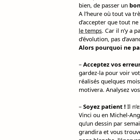
bien, de passer un
bo
A l’heure où tout va très
d’accepter que tout ne 
le temps
. Car il n’y a 
d’évolution, pas d’avan
Alors pourquoi ne pa
–
Acceptez vos erreur
gardez-la pour voir vo
réalisés quelques mois
motivera. Analysez vo
–
Soyez patient !
Il n’
Vinci ou en Michel-Ange
qu’un dessin par semain
grandira et vous trouv