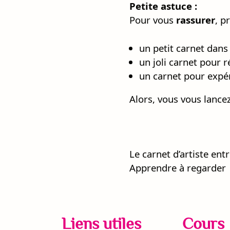
Petite astuce :
Pour vous
rassurer
, p
un petit carnet dans 
un joli carnet pour r
un carnet pour expér
Alors, vous vous lancez
Navigatio
Le carnet d’artiste en
Apprendre à regarder
de
l’article
Liens utiles
Cours