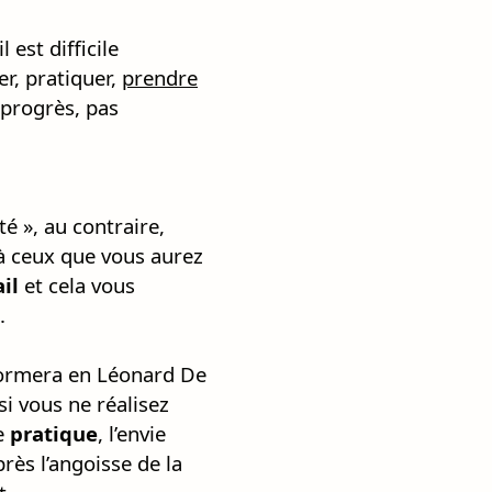
 est difficile
er, pratiquer,
prendre
e progrès, pas
té », au contraire,
à ceux que vous aurez
ail
et cela vous
.
sformera en Léonard De
i vous ne réalisez
de
pratique
, l’envie
rès l’angoisse de la