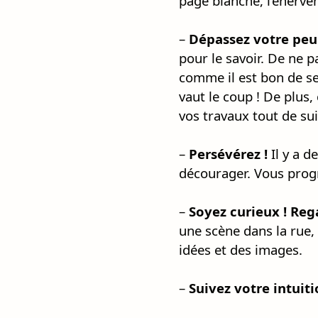
page blanche, l’énerveme
–
Dépassez votre peur
pour le savoir. De ne p
comme il est bon de sen
vaut le coup ! De plus,
vos travaux tout de su
–
Persévérez !
Il y a d
décourager. Vous progr
–
Soyez curieux !
Reg
une scène dans la rue, 
idées et des images.
–
Suivez votre intuiti