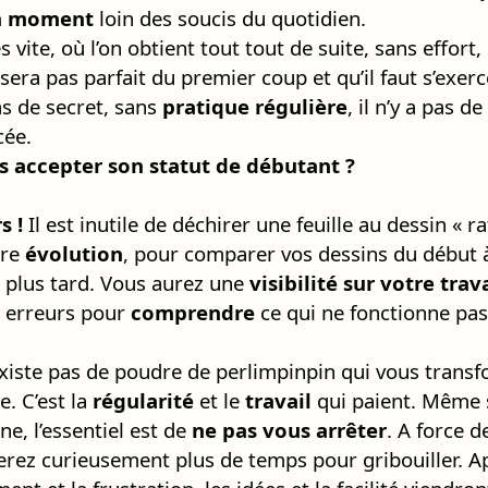
n moment
loin des soucis du quotidien.
 vite, où l’on obtient tout tout de suite, sans effort, il
sera pas parfait du premier coup et qu’il faut s’exerc
pas de secret, sans
pratique régulière
, il n’y a pas d
cée.
s accepter son statut de débutant ?
s !
Il est inutile de déchirer une feuille au dessin « ra
tre
évolution
, pour comparer vos dessins du début 
 plus tard. Vous aurez une
visibilité sur votre trav
s erreurs pour
comprendre
ce qui ne fonctionne pas
existe pas de poudre de perlimpinpin qui vous tran
. C’est la
régularité
et le
travail
qui paient. Même s
e, l’essentiel est de
ne pas vous arrêter
. A force 
erez curieusement plus de temps pour gribouiller. Ap