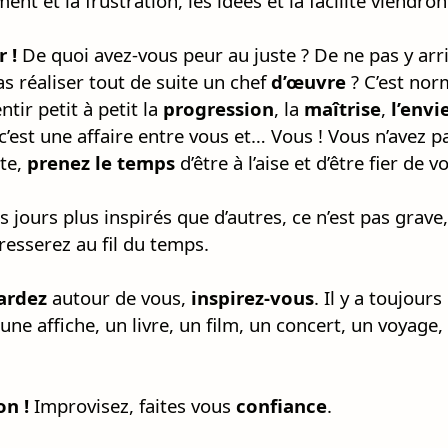
nt et la frustration, les idées et la facilité viendron
 !
De quoi avez-vous peur au juste ? De ne pas y arriv
as réaliser tout de suite un chef
d’œuvre
? C’est norma
tir petit à petit la
progression
, la
maîtrise
,
l’envi
 c’est une affaire entre vous et… Vous ! Vous n’avez
ite,
prenez le temps
d’être à l’aise et d’être fier de v
es jours plus inspirés que d’autres, ce n’est pas grave
esserez au fil du temps.
ardez
autour de vous,
inspirez-vous
. Il y a toujours
une affiche, un livre, un film, un concert, un voyage
on !
Improvisez, faites vous
confiance
.