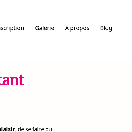
nscription
Galerie
À propos
Blog
tant
plaisir
, de se faire du