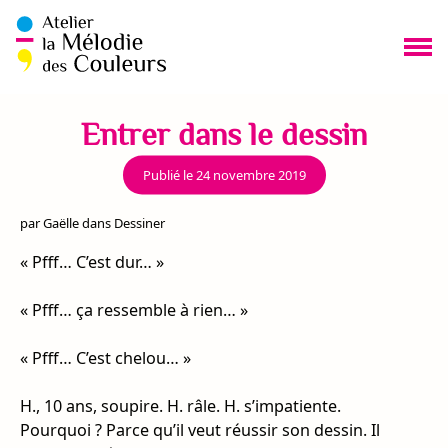
Aller
au
contenu
Me
Entrer dans le dessin
Publié le
24 novembre 2019
par
Gaëlle
dans
Dessiner
« Pfff… C’est dur… »
« Pfff… ça ressemble à rien… »
« Pfff… C’est chelou… »
H., 10 ans, soupire. H. râle. H. s’impatiente.
Pourquoi ? Parce qu’il veut réussir son dessin. Il