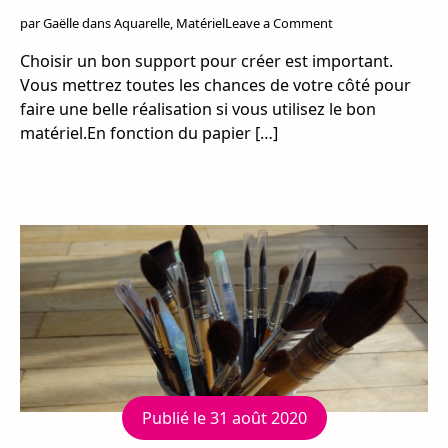
on
par
Gaëlle
dans
Aquarelle
,
Matériel
Leave a Comment
Choisir
Choisir un bon support pour créer est important.
son
papier
Vous mettrez toutes les chances de votre côté pour
aquarelle
faire une belle réalisation si vous utilisez le bon
matériel.En fonction du papier […]
Publié le
31 août 2020