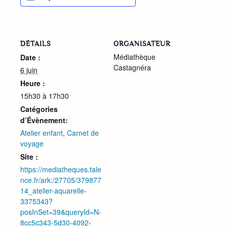
DÉTAILS
ORGANISATEUR
Médiathèque
Date :
Castagnéra
6 juin
Heure :
15h30 à 17h30
Catégories
d’Évènement:
Atelier enfant
,
Carnet de
voyage
Site :
https://mediatheques.tale
nce.fr/ark:/27705/379877
14_atelier-aquarelle-
3375343?
posInSet=39&queryId=N-
8cc5c343-5d30-4092-